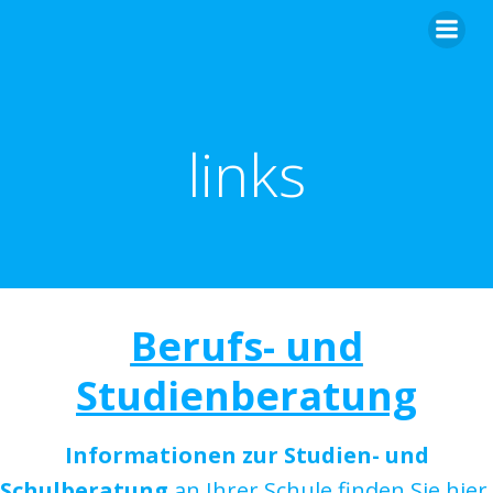
Zum
Inhalt
springen
links
Berufs- und
Studienberatung
Informationen zur Studien- und
Schulberatung
an Ihrer Schule finden Sie hier.