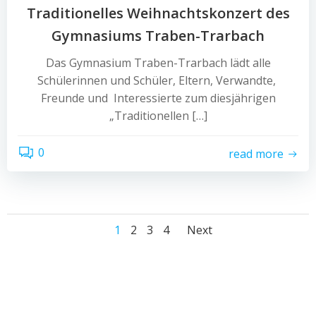
Traditionelles Weihnachtskonzert des
Gymnasiums Traben-Trarbach
Das Gymnasium Traben-Trarbach lädt alle
Schülerinnen und Schüler, Eltern, Verwandte,
Freunde und Interessierte zum diesjährigen
„Traditionellen […]
0
read more
Posts
Posts
Page
Page
Page
Page
1
2
3
4
Next
navigation
navigatio