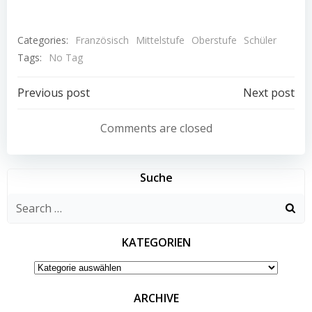
Categories:
Französisch
Mittelstufe
Oberstufe
Schüler
Tags:
No Tag
Post
Post
Previous post
Next post
navigation
navigation
Comments are closed
Suche
Search
for:
KATEGORIEN
KATEGORIEN
ARCHIVE