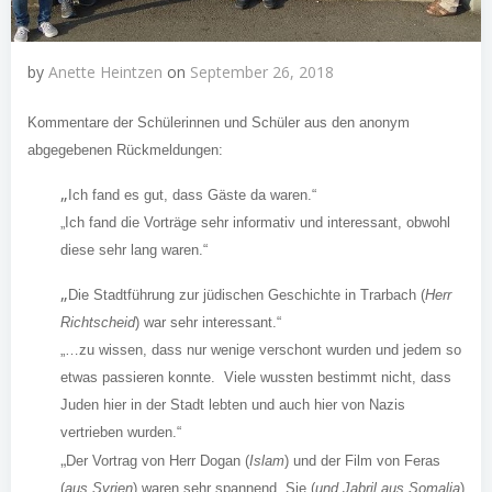
by
Anette Heintzen
on
September 26, 2018
Kommentare der Schülerinnen und Schüler aus den anonym
abgegebenen Rückmeldungen:
„
Ich fand es gut, dass Gäste da waren.“
„Ich fand die Vorträge sehr informativ und interessant, obwohl
diese sehr lang waren.“
„
Die Stadtführung zur jüdischen Geschichte in Trarbach (
Herr
Richtscheid
) war sehr interessant.“
„…zu wissen, dass nur wenige verschont wurden und jedem so
etwas passieren konnte. Viele wussten bestimmt nicht, dass
Juden hier in der Stadt lebten und auch hier von Nazis
vertrieben wurden.“
„
Der Vortrag von Herr Dogan (
Islam
) und der Film von Feras
(
aus Syrien
) waren sehr spannend. Sie (
und Jabril aus Somalia
)