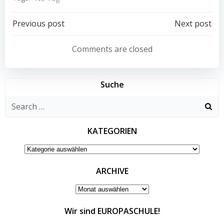
Post
Post
Previous post
Next post
navigation
navigation
Comments are closed
Suche
Search
for:
KATEGORIEN
KATEGORIEN
ARCHIVE
ARCHIVE
Wir sind EUROPASCHULE!