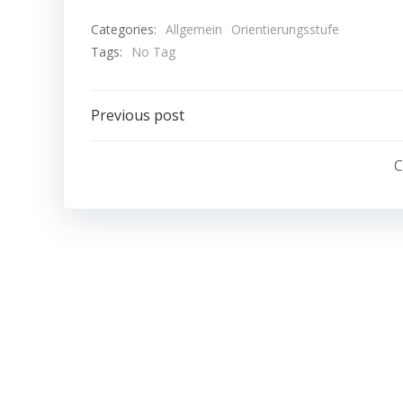
Categories:
Allgemein
Orientierungsstufe
Tags:
No Tag
Post
Previous post
navigation
C