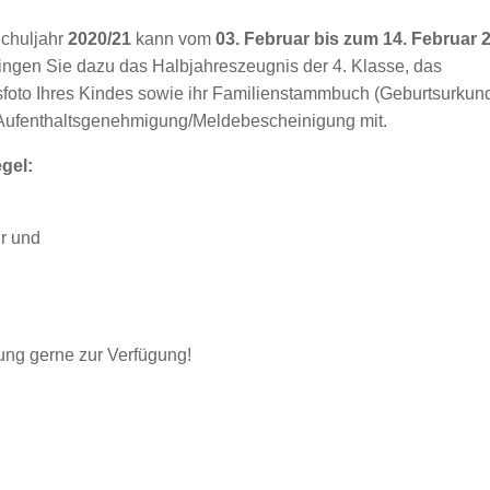
Schuljahr
2020/21
kann vom
03. Februar bis zum 14. Februar 
ringen Sie dazu das Halbjahreszeugnis der 4. Klasse, das
foto Ihres Kindes sowie ihr Familienstammbuch (Geburtsurkun
e Aufenthaltsgenehmigung/Meldebescheinigung mit.
gel:
hr
und
tung gerne zur Verfügung!