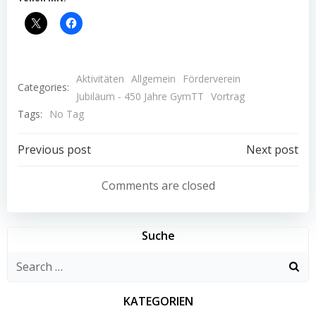
Aktivitäten
Allgemein
Förderverein
Categories:
Jubiläum - 450 Jahre GymTT
Vortrag
Tags:
No Tag
Post
Post
Previous post
Next post
navigation
navigation
Comments are closed
Suche
Search
for:
KATEGORIEN