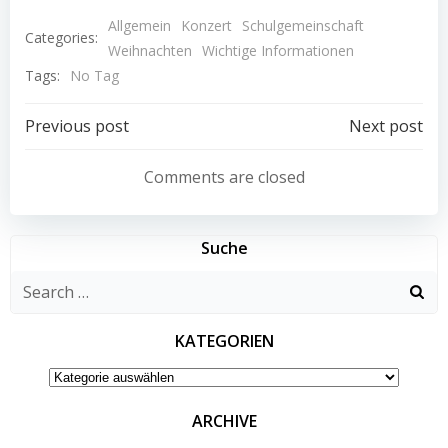
Allgemein
Konzert
Schulgemeinschaft
Categories:
Weihnachten
Wichtige Informationen
Tags:
No Tag
Post
Post
Previous post
Next post
navigation
navigation
Comments are closed
Suche
Search
for:
KATEGORIEN
KATEGORIEN
ARCHIVE