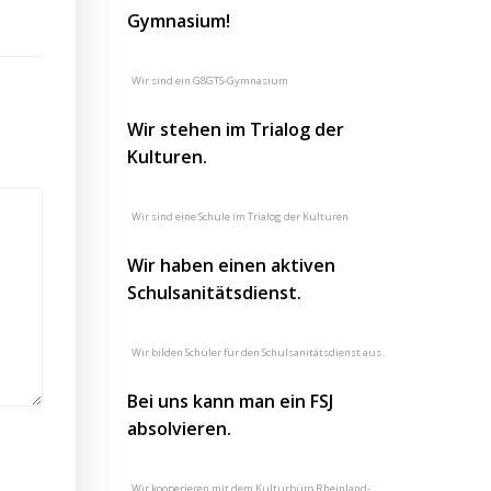
Gymnasium!
Wir sind ein G8GTS-Gymnasium
Wir stehen im Trialog der
Kulturen.
Wir sind eine Schule im Trialog der Kulturen
Wir haben einen aktiven
Schulsanitätsdienst.
Wir bilden Schüler für den Schulsanitätsdienst aus.
Bei uns kann man ein FSJ
absolvieren.
Wir kooperieren mit dem Kulturbüro Rheinland-