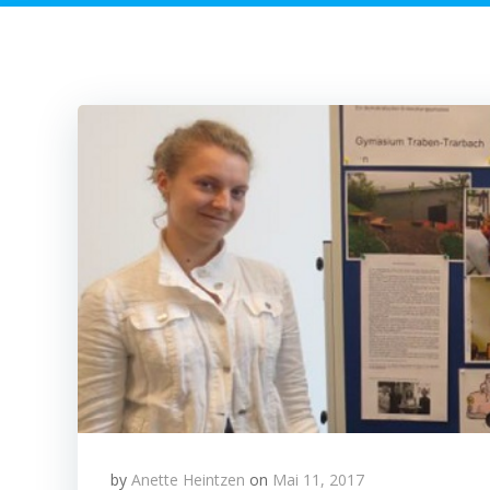
by
Anette Heintzen
on
Mai 11, 2017