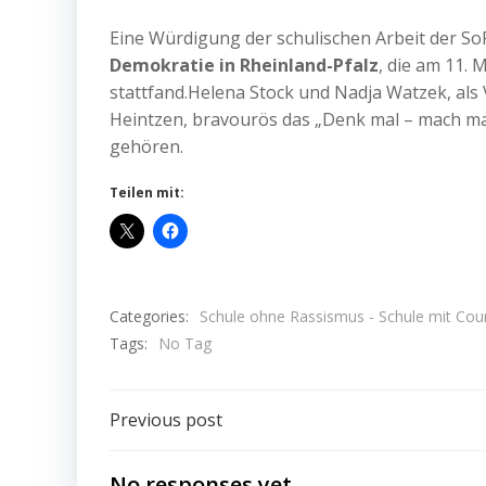
Eine Würdigung der schulischen Arbeit der So
Demokratie in Rheinland-Pfalz
, die am 11.
stattfand.
Helena Stock und Nadja Watzek, als 
Heintzen, bravourös das „Denk mal – mach mal
gehören.
Teilen mit:
Categories:
Schule ohne Rassismus - Schule mit Cou
Tags:
No Tag
Post
Previous post
navigation
No responses yet