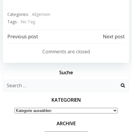
Categories:
Allgemein
Tags:
No Tag
Post
Post
Previous post
Next post
navigation
navigation
Comments are closed
Suche
Search
for:
KATEGORIEN
KATEGORIEN
ARCHIVE