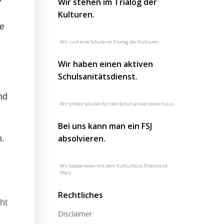
Wir stehen im Trialog der
Kulturen.
ie
Wir sind eine Schule im Trialog der Kulturen
Wir haben einen aktiven
Schulsanitätsdienst.
nd
Wir bilden Schüler für den Schulsanitätsdienst aus.
Bei uns kann man ein FSJ
absolvieren.
n.
Wir kooperieren mit dem Kulturbüro Rheinland-
Pfalz
Rechtliches
ht
Disclaimer