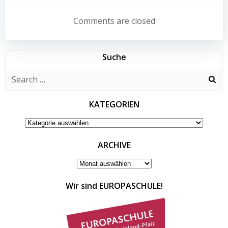
Post
Post
navigation
navigation
Comments are closed
Suche
Search
for:
KATEGORIEN
KATEGORIEN
ARCHIVE
ARCHIVE
Wir sind EUROPASCHULE!