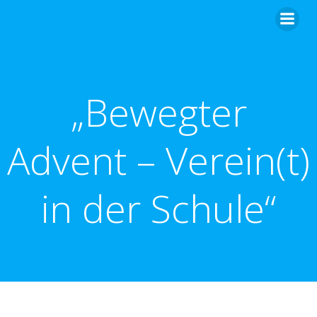
Zum
Inhalt
springen
„Bewegter
Advent – Verein(t)
in der Schule“