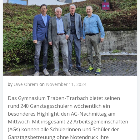
by
Uwe Ohrem
on
November 11, 2024
Das Gymnasium Traben-Trarbach bietet seinen
rund 240 Ganztagsschülern wöchentlich ein
besonderes Highlight: den AG-Nachmittag am
Mittwoch. Mit insgesamt 22 Arbeitsgemeinschaften
(AGs) können alle Schülerinnen und Schüler der
Ganztagsbetreuung ohne Notendruck ihre