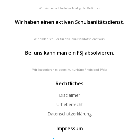
Wir sind eine Schule im Trialog der Kulturen
Wir haben einen aktiven Schulsanitätsdienst.
Wir bilden Schüler für den Schulsanitätsdienst aus.
Bei uns kann man ein FSJ absolvieren.
Wir kooperieren mit dem Kulturbüro Rheinland-Pfalz
Rechtliches
Disclaimer
Urheberrecht
Datenschutzerklärung
Impressum