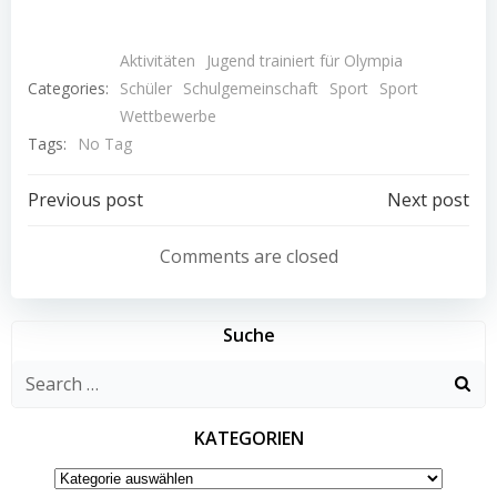
Aktivitäten
Jugend trainiert für Olympia
Categories:
Schüler
Schulgemeinschaft
Sport
Sport
Wettbewerbe
Tags:
No Tag
Post
Post
Previous post
Next post
navigation
navigation
Comments are closed
Suche
Search
for:
KATEGORIEN
KATEGORIEN