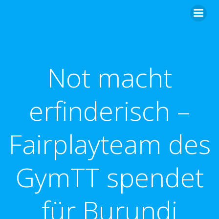
Zum
Inhalt
springen
Not macht
erfinderisch –
Fairplayteam des
GymTT spendet
für Burundi