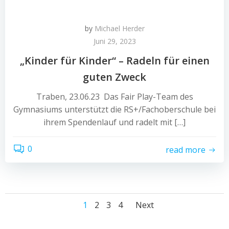
by
Michael Herder
Juni 29, 2023
„Kinder für Kinder“ – Radeln für einen
guten Zweck
Traben, 23.06.23 Das Fair Play-Team des
Gymnasiums unterstützt die RS+/Fachoberschule bei
ihrem Spendenlauf und radelt mit […]
0
read more
Posts
Posts
Page
Page
Page
Page
1
2
3
4
Next