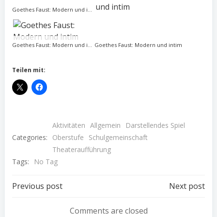
Goethes Faust: Modern und intim
Goethes Faust: Modern und intim
Goethes Faust: Modern und intim
Teilen mit:
Goethes Faust: Modern und intim
Aktivitäten
Allgemein
Darstellendes Spiel
Goethes Faust: Modern und intim
Categories:
Oberstufe
Schulgemeinschaft
Theateraufführung
Tags:
No Tag
Goethes Faust: Modern und intim
Post
Post
Previous post
Next post
navigation
navigation
Comments are closed
Goethes Faust: Modern und intim