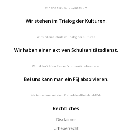
Wir sind ein G8GTS-Gymnasium
Wir stehen im Trialog der Kulturen.
Wir sind eine Schule im Trialog der Kulturen
Wir haben einen aktiven Schulsanitätsdienst.
Wir bilden Schüler für den Schulsanitätsdienst aus.
Bei uns kann man ein FSJ absolvieren.
Wir kooperieren mit dem Kulturbüro Rheinland-Pfalz
Rechtliches
Disclaimer
Urheberrecht