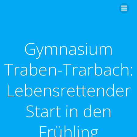
Zum
Inhalt
springen
Gymnasium
Traben-Trarbach:
Lebensrettender
Start in den
Frühling