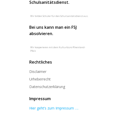
Schulsanitätsdienst.
Wir bilden Schüler für den Schulsanitätsdienst aus.
Bei uns kann man ein FSJ
absolvieren.
Wir kooperieren mit dem Kulturbüro Rheinland-
Pfalz
Rechtliches
Disclaimer
Urheberrecht
Datenschutzerklärung
Impressum
Hier geht’s zum Impressum ….