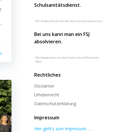
Schulsanitätsdienst.
z
Wir bilden Schüler für den Schulsanitätsdienst aus.
-
Bei uns kann man ein FSJ
absolvieren.
Wir kooperieren mit dem Kulturbüro Rheinland-
Pfalz
Rechtliches
Disclaimer
Urheberrecht
Datenschutzerklärung
Impressum
Hier geht’s zum Impressum ….