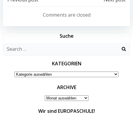
Post
Post
navigation
navigation
Comments are closed
Suche
Search
for:
KATEGORIEN
KATEGORIEN
ARCHIVE
ARCHIVE
Wir sind EUROPASCHULE!