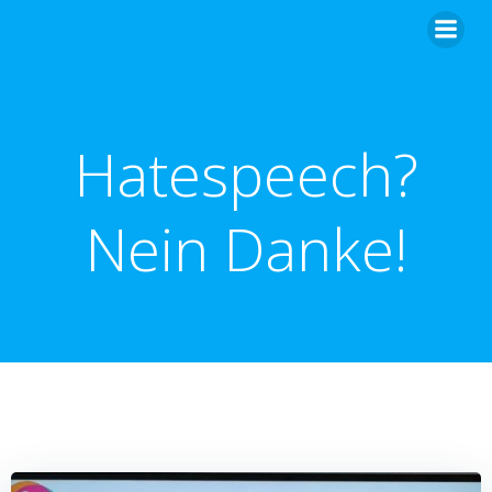
Zum
Inhalt
springen
Hatespeech?
Nein Danke!