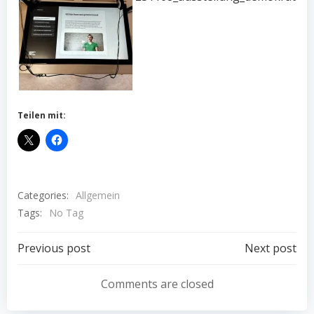
Teilen mit:
Categories:
Allgemein
Tags:
No Tag
Post
Post
Previous post
Next post
navigation
navigation
Comments are closed